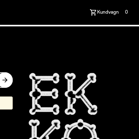
Kundvagn
0