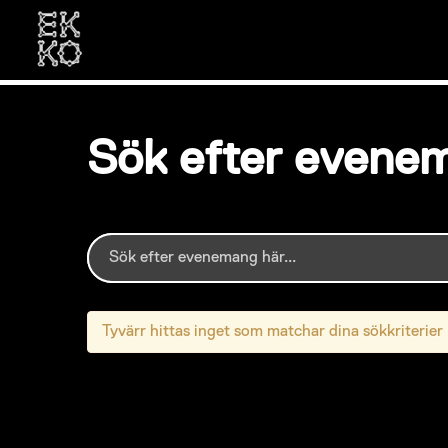
Sök efter evene
Tyvärr hittas inget som matchar dina sökkriterier