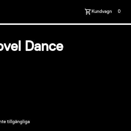
Kundvagn
0
hovel Dance
inte tillgängliga