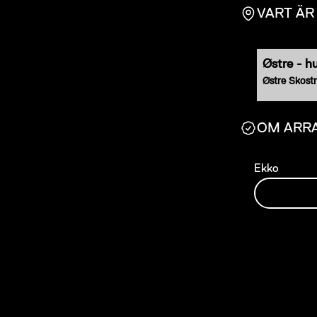
VART Ä
Østre - h
Østre Skost
OM ARR
Ekko