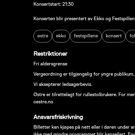
Konsertstart: 21:30
Konserten blir presentert av Ekko og Festspillen
østre
ekko
festspillene
konsert
fo
Restriktioner
Fri aldersgrense
Vergeordning er tilgjengelig for yngre publikum
Vi aksepterer ledsagerbevis.
Østre er tilrettelagt for rullestolbrukere. For me
oestre.no
Ansvarsfriskrivning
Billetter kan kjøpes på nett eller i døren under 
ikke med mindre programmet blir kansellert. End