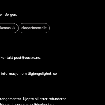
e i Bergen.
lkemusikk
eksperimentellt
, kontakt post@oestre.no.
r informasjon om tilgjengelighet, se
arrangementet. Kjøpte billetter refunderes
ringer i program og tidsplan kan