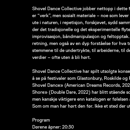
Shovel Dance Collective jobber nettopp i dette f
er “verk”, men sosialt materiale – noe som lever i
ute i naturen, i repetisjon, forskjøvet, sydd sa
der det tradisjonelle og det eksperimentelle flyt
improvisasjon, båndmanipulasjon og feltopptak.
retning, men også av en dyp forståelse for hva 
stemmene til de undertrykte, til arbeiderne, til
verdier – ofte uten å bli hørt.
Shovel Dance Collective har spilt utsolgte konse
å se på festivaler som Glastonbury, Roskilde og
Shovel Dance» (American Dreams Records, 2024
Shore» (Double Dare, 2022) har blitt stående s
men kanskje viktigere enn katalogen er følelsen 
Som om man har hørt den før. Ikke et sted der ut
Program
Dørene åpner: 20:30