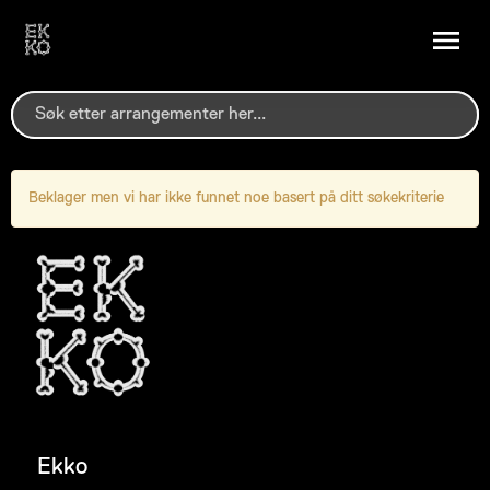
Beklager men vi har ikke funnet noe basert på ditt søkekriterie
Ekko