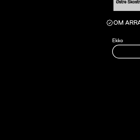
Østre Skost
OM ARR
Ekko