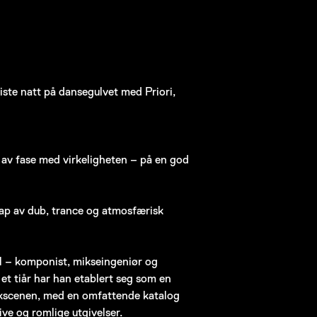
 siste natt på dansegulvet med Priori,
e av fase med virkeligheten – på en god
kap av dub, trance og atmosfærisk
al – komponist, mikseingeniør og
t tiår har han etablert seg som en
kkscenen, med en omfattende katalog
ve og romlige utgivelser.