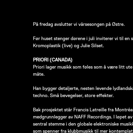
På fredag avslutter vi vårsesongen på Østre.
Før huset stenger dørene i juli inviterer vi til en
Kromoplastik (live) og Julie Silset.
PRIORI (CANADA)
Priori lager musikk som føles som å være litt ut
måte.
Han bygger detaljerte, nesten levende lydlands
techno. Små bevegelser, store effekter.
Bak prosjektet står Francis Latreille fra Montré
medgrunnlegger av NAFF Recordings. I løpet av e
sentral stemme i den globale elektroniske musi
som spenner fra klubbmusikk til mer kontemplati