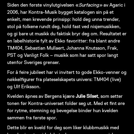
Siden den første vinylutgivelsen «
Surfacing»
av Agaric i
2006, har Kontra-Musik bygget katalogen sin på et
enkelt, men krevende prinsipp: hold deg unna trender,
stol på folkene rundt deg, hold fast ved nisjemusikken,
og gi bare ut musikk du faktisk bryr deg om. Resultatet er
en labelhistorie fylt av Ekko favoritter: fra blant andre
TM404, Sebastian Mullaert, Johanna Knutsson, Frak,
PST og Vanligt Folk – musikk som har satt spor langt
utenfor Sveriges grenser.
For å feire jubileet har vi invitert to gode Ekko-venner og
nøkkelfigurer fra plateselskapets univers: TM404 (live)
og Ulf Eriksson.
Kvelden åpnes av Bergens kjære
Julie Silset
, som setter
tonen før Kontra-universet folder seg ut. Med et fint øre
for rytme, stemning og bevegelse binder hun kvelden
sammen fra første spor.
Dette blir en kveld for deg som liker klubbmusikk med