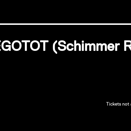
EGOTOT (Schimmer Re
order
Tickets not
Where's t