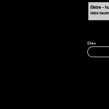
Østre - h
Østre Skost
About the
Ekko