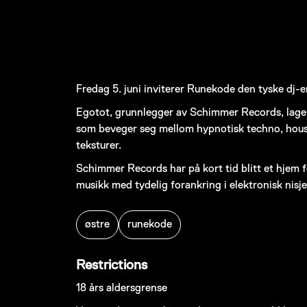
Fredag 5. juni inviterer Runekode den tyske dj-
Egotot, grunnlegger av Schimmer Records, lager
som beveger seg mellom hypnotisk techno, hous
teksturer.
Schimmer Records har på kort tid blitt et hjem fo
musikk med tydelig forankring i elektronisk nisj
østre
runekode
Restrictions
18 års aldersgrense