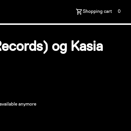
Shopping cart
0
cords) og Kasia
 available anymore
he event?